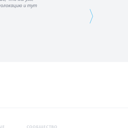
геолокацию и тут
⟩
ЫЕ
СООБЩЕСТВО