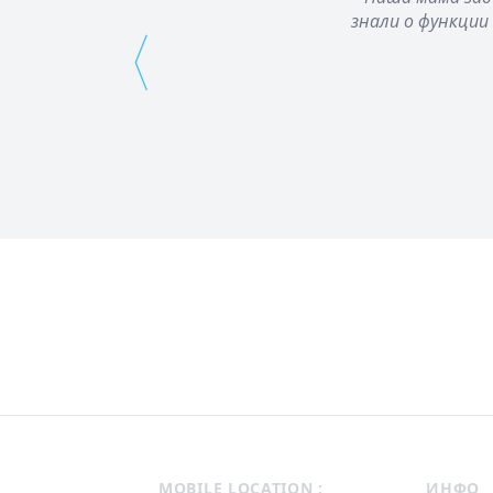
знали о функции
⟨
Footer
MOBILE LOCATION :
ИНФО