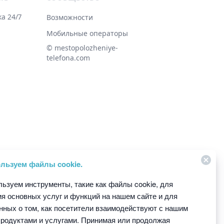
а 24/7
Возможности
Мобильные операторы
© ‌mestopolozheniye-
telefona.com
и авторизации на Сайте в соответствии с
омента регистрации на Сайте. Регистрация
льзуем файлы cookie.
раве в любое время в одностороннем порядке
щения новой версии Соглашения на сайте. При
ьзуем инструменты, такие как файлы cookie, для
материалов и сервисов Сайта.
я основных услуг и функций на нашем сайте и для
нных о том, как посетители взаимодействуют с нашим
продуктами и услугами. Принимая или продолжая