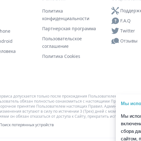
Поддержк
Политика
конфиденциальности
F.A.Q
Партнерская программа
Twitter
Phone
Пользовательское
Отзывы
ndroid
соглашение
еловека
Политика Cookies
виса допускается только после прохождения Пользователем регистрации 
зователь обязан полностью ознакомиться с настоящими Правилами до м
Мы испо
оворочное принятие Пользователем настоящих Правил. Администрация вп
изменения вступают в силу по истечении 3 (Трех) дней с момента разме
Мы испол
ми он обязан отказаться от доступа к Сайту, прекратить использование 
включени
Поиск потерянных устройств
сбора да
сайтом, 