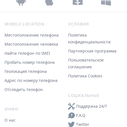
Footer
MOBILE LOCATION :
УСЛОВИЯ
Местоположение телефона
Политика
конфиденциальности
Местоположение человека
Партнерская программа
Найти телефон по IMEI
Пользовательское
Пробить номер телефона
соглашение
Геолокация телефона
Политика Cookies
Адрес по номеру телефона
Отследить телефон
СОЦИАЛЬНЫЕ
Поддержка 24/7
ИНФО
F.A.Q
О нас
Twitter